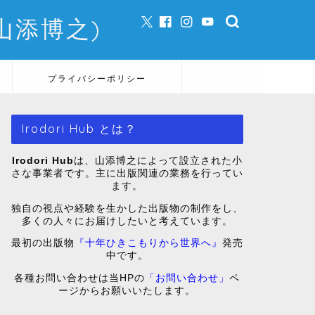
e (山添博之)
プライバシーポリシー
Irodori Hub とは？
Irodori Hub
は、山添博之によって設立された小
さな事業者です。主に出版関連の業務を行ってい
ます。
独自の視点や経験を生かした出版物の制作をし、
多くの人々にお届けしたいと考えています。
最初の出版物
『十年ひきこもりから世界へ』
発売
中です。
各種お問い合わせは当HPの
「お問い合わせ」
ペ
ージからお願いいたします。