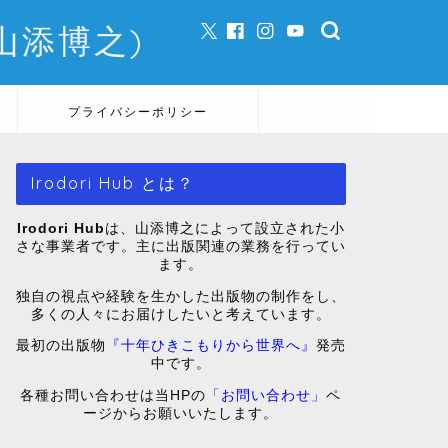
e (山添博之)
プライバシーポリシー
Irodori Hub とは？
Irodori Hub
は、山添博之によって設立された小
さな事業者です。主に出版関連の業務を行ってい
ます。
独自の視点や経験を生かした出版物の制作をし、
多くの人々にお届けしたいと考えています。
最初の出版物
『十年ひきこもりから世界へ』
発売
中です。
各種お問い合わせは当HPの
「お問い合わせ」
ペ
ージからお願いいたします。