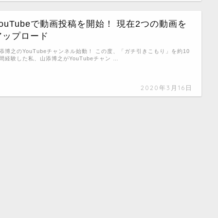
YouTubeで動画投稿を開始！ 現在2つの動画を
アップロード
添博之のYouTubeチャンネル始動！ この度、「ガチ引きこもり」を約10
間経験した私、山添博之がYouTubeチャン …
2020年3月16日