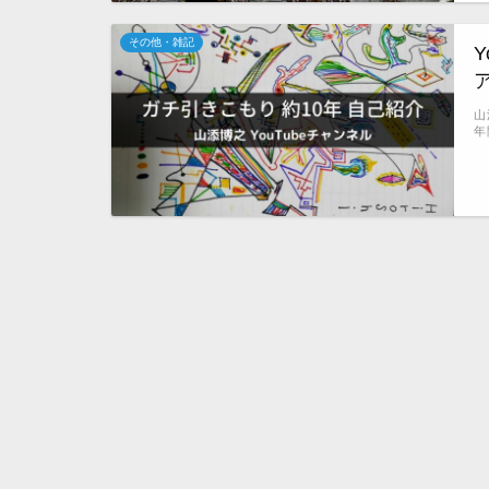
その他・雑記
山
年