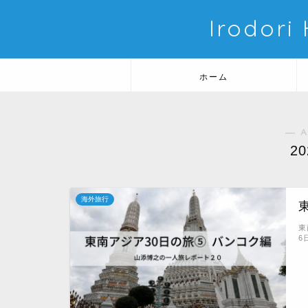
Irodori
ホーム
― A
2
海外旅行
東
6