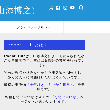
e (山添博之)
プライバシーポリシー
Irodori Hub とは？
Irodori Hub
は、山添博之によって設立された小
さな事業者です。主に出版関連の業務を行ってい
ます。
独自の視点や経験を生かした出版物の制作をし、
多くの人々にお届けしたいと考えています。
最初の出版物
『十年ひきこもりから世界へ』
発売
中です。
各種お問い合わせは当HPの
「お問い合わせ」
ペ
ージからお願いいたします。