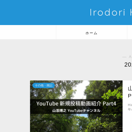
Irodori
ホーム
― A
2
その他・雑記
P
H
年