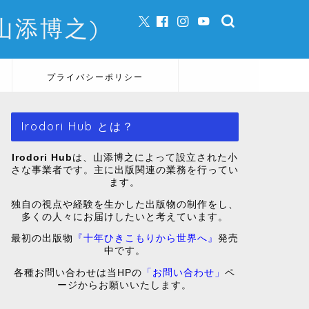
e (山添博之)
プライバシーポリシー
Irodori Hub とは？
Irodori Hub
は、山添博之によって設立された小
さな事業者です。主に出版関連の業務を行ってい
ます。
独自の視点や経験を生かした出版物の制作をし、
多くの人々にお届けしたいと考えています。
最初の出版物
『十年ひきこもりから世界へ』
発売
中です。
各種お問い合わせは当HPの
「お問い合わせ」
ペ
ージからお願いいたします。