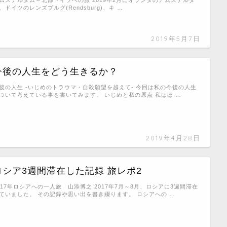
、ドイツのレンズブルグ(Rendsburg)、キ …
2019年5月7日
今後の人生をどう生きるか？
後の人生 -いじめのトラウマ・自殺願望を越えて- 今回は私の今後の人生
ついて考えている事を書いてみます。 いじめと私の原点 私はほ …
2019年4月28日
ロシア3週間滞在した記録 旅レポ2
017年ロシアへの一人旅 山添博之 2017年7月～8月、ロシアに3週間滞在
ていました。 その記録や思い出を書き綴ります。 ロシアへの …