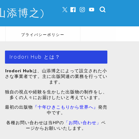
e (山添博之)
プライバシーポリシー
Irodori Hub とは？
Irodori Hub
は、山添博之によって設立された小
さな事業者です。主に出版関連の業務を行ってい
ます。
独自の視点や経験を生かした出版物の制作をし、
多くの人々にお届けしたいと考えています。
最初の出版物
『十年ひきこもりから世界へ』
発売
中です。
各種お問い合わせは当HPの
「お問い合わせ」
ペ
ージからお願いいたします。