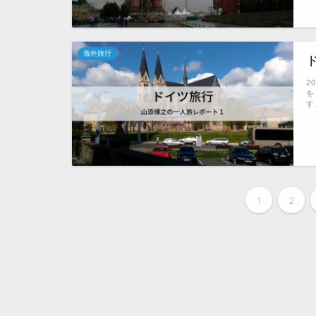
海外旅行
2
を
す
1
2