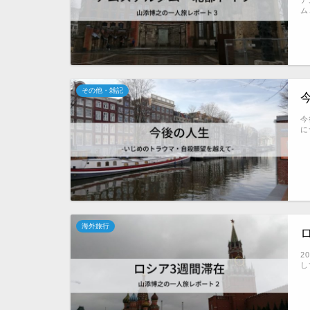
ム
その他・雑記
今
に
海外旅行
2
し